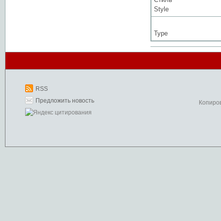
Style
Type
RSS
Предложить новость
Копиро