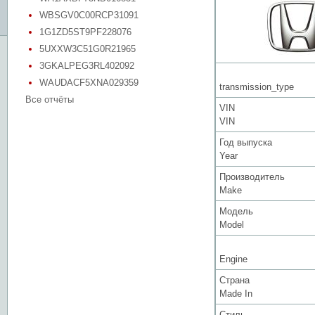
WBSGV0C00RCP31091
1G1ZD5ST9PF228076
5UXXW3C51G0R21965
3GKALPEG3RL402092
WAUDACF5XNA029359
transmission_type
Все отчёты
VIN
VIN
Год выпуска
Year
Производитель
Make
Модель
Model
Engine
Страна
Made In
Стиль