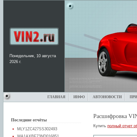
Понедельник, 10 августа
2026 г.
ГЛАВНАЯ
ИНФО
АВТОНОВОСТИ
ПР
Расшифровка VI
Последние отчёты
Купить
полный отчет о
MLY1ZC427SS302493
WA1AXBF73ND016851