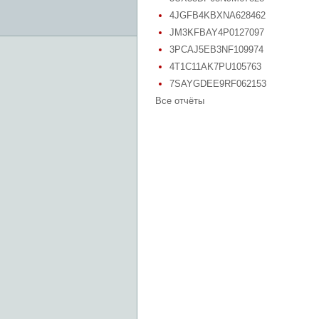
4JGFB4KBXNA628462
JM3KFBAY4P0127097
3PCAJ5EB3NF109974
4T1C11AK7PU105763
7SAYGDEE9RF062153
Все отчёты