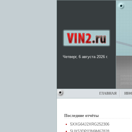
Четверг, 6 августа 2026 г.
ГЛАВНАЯ
ИН
Последние отчёты
5XXG64J2XRG252306
5UX53DP03N9M67828