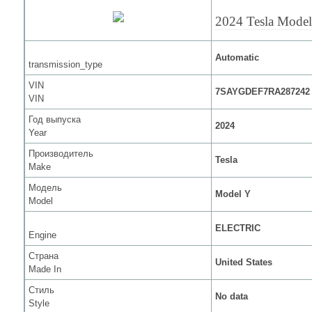
2024 Tesla Mode
Automatic
transmission_type
VIN
7SAYGDEF7RA287242
VIN
Год выпуска
2024
Year
Производитель
Tesla
Make
Модель
Model Y
Model
ELECTRIC
Engine
Страна
United States
Made In
Стиль
No data
Style