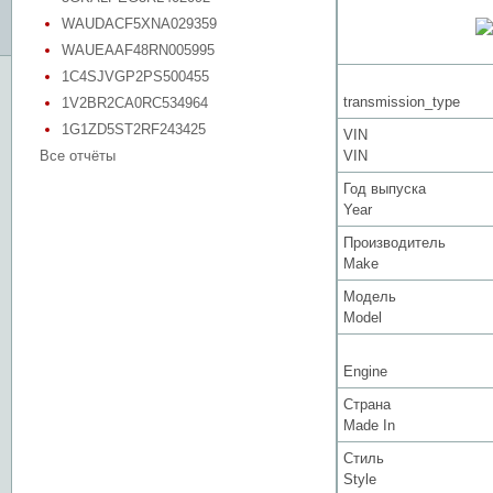
WAUDACF5XNA029359
WAUEAAF48RN005995
1C4SJVGP2PS500455
transmission_type
1V2BR2CA0RC534964
1G1ZD5ST2RF243425
VIN
Все отчёты
VIN
Год выпуска
Year
Производитель
Make
Модель
Model
Engine
Страна
Made In
Стиль
Style