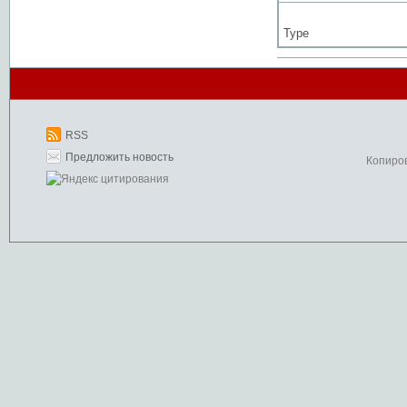
Type
RSS
Предложить новость
Копиро