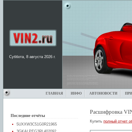
Суббота, 8 августа 2026 г.
ГЛАВНАЯ
ИНФО
АВТОНОВОСТИ
ПР
Расшифровка VI
Последние отчёты
Купить
полный отчет о
5UXXW3C51G0R21965
3GKALPEG3RL402092