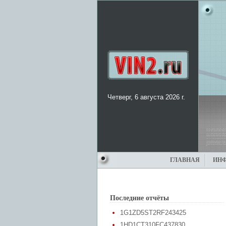
Четверг, 6 августа 2026 г.
ГЛАВНАЯ
ИН
Последние отчёты
1G1ZD5ST2RF243425
1HD1CT310FC437830