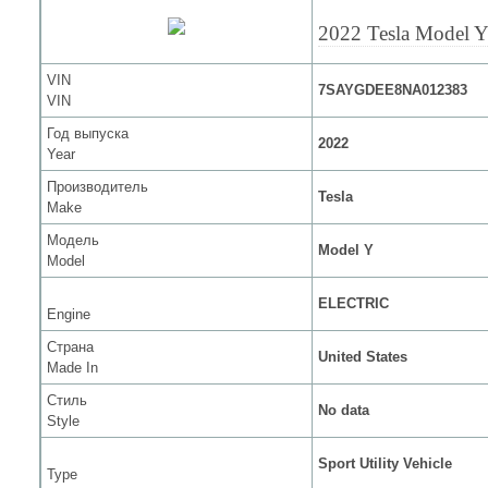
2022 Tesla Model 
VIN
7SAYGDEE8NA012383
VIN
Год выпуска
2022
Year
Производитель
Tesla
Make
Модель
Model Y
Model
ELECTRIC
Engine
Страна
United States
Made In
Стиль
No data
Style
Sport Utility Vehicle
Type