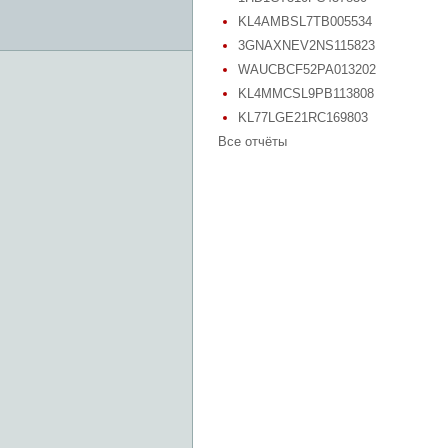
KL4AMBSL7TB005534
3GNAXNEV2NS115823
WAUCBCF52PA013202
KL4MMCSL9PB113808
KL77LGE21RC169803
Все отчёты