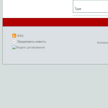
Type
RSS
Предложить новость
Копиро