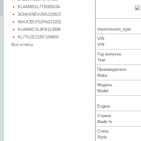
KL4AMBSL7TB005534
3GNAXNEV2NS115823
WAUCBCF52PA013202
transmission_type
KL4MMCSL9PB113808
KL77LGE21RC169803
VIN
Все отчёты
VIN
Год выпуска
Year
Производитель
Make
Модель
Model
Engine
Страна
Made In
Стиль
Style