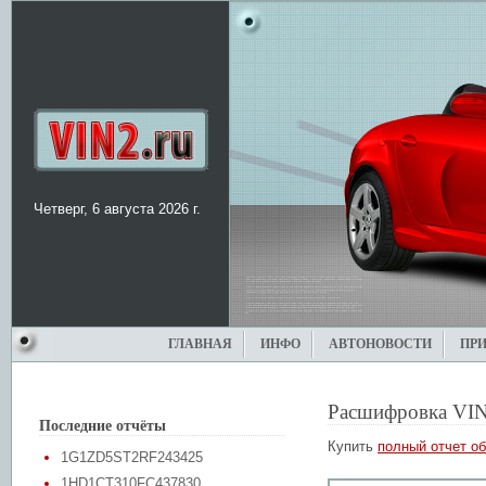
Четверг, 6 августа 2026 г.
ГЛАВНАЯ
ИНФО
АВТОНОВОСТИ
ПР
Расшифровка VIN
Последние отчёты
Купить
полный отчет об
1G1ZD5ST2RF243425
1HD1CT310FC437830