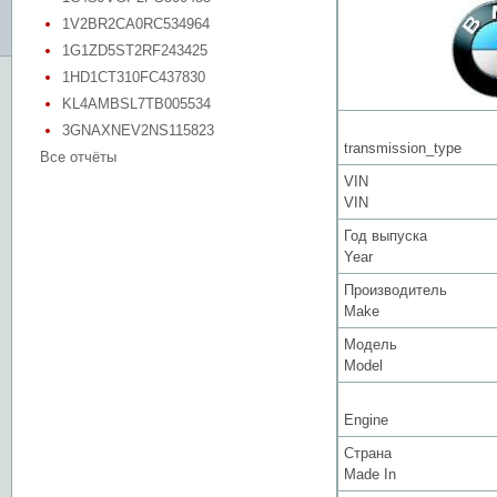
1V2BR2CA0RC534964
1G1ZD5ST2RF243425
1HD1CT310FC437830
KL4AMBSL7TB005534
3GNAXNEV2NS115823
transmission_type
Все отчёты
VIN
VIN
Год выпуска
Year
Производитель
Make
Модель
Model
Engine
Страна
Made In