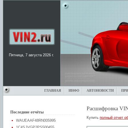
Пятница, 7 августа 2026 г.
ГЛАВНАЯ
ИНФО
АВТОНОВОСТИ
ПР
Расшифровка VI
Последние отчёты
Купить
полный отчет об
WAUEAAF48RN005995
1C4SJVGP2PS500455