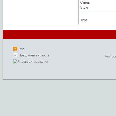
Стиль
Style
Type
RSS
Предложить новость
Копиро