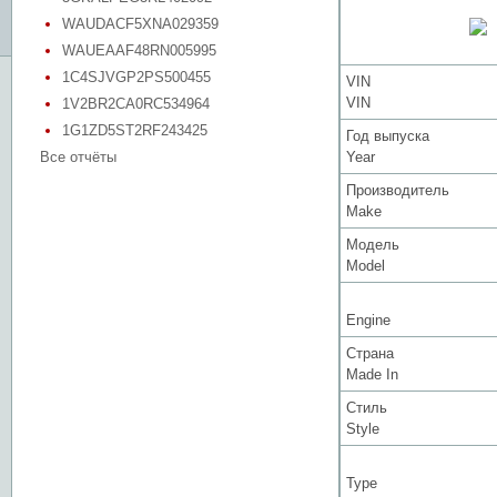
WAUDACF5XNA029359
WAUEAAF48RN005995
1C4SJVGP2PS500455
VIN
VIN
1V2BR2CA0RC534964
1G1ZD5ST2RF243425
Год выпуска
Все отчёты
Year
Производитель
Make
Модель
Model
Engine
Страна
Made In
Стиль
Style
Type