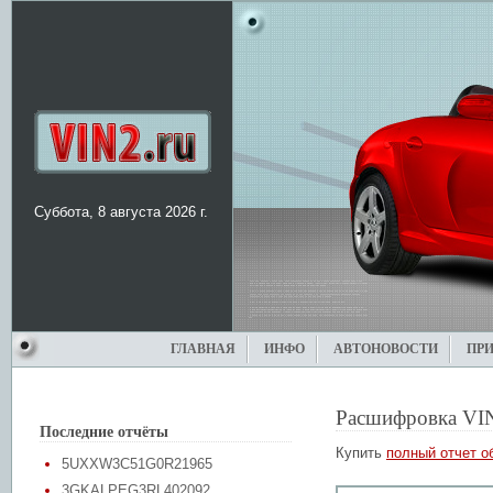
Суббота, 8 августа 2026 г.
ГЛАВНАЯ
ИНФО
АВТОНОВОСТИ
ПР
Расшифровка VI
Последние отчёты
Купить
полный отчет о
5UXXW3C51G0R21965
3GKALPEG3RL402092