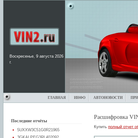
Воскресенье, 9 августа 2026
г.
ГЛАВНАЯ
ИНФО
АВТОНОВОСТИ
ПР
Расшифровка VI
Последние отчёты
Купить
полный отчет о
5UXXW3C51G0R21965
3GKALPEG3RL402092