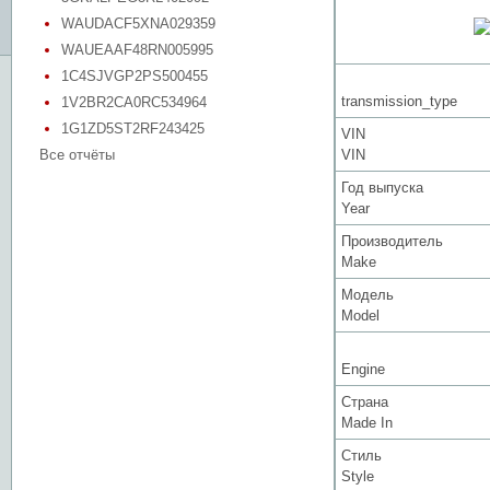
WAUDACF5XNA029359
WAUEAAF48RN005995
1C4SJVGP2PS500455
transmission_type
1V2BR2CA0RC534964
1G1ZD5ST2RF243425
VIN
Все отчёты
VIN
Год выпуска
Year
Производитель
Make
Модель
Model
Engine
Страна
Made In
Стиль
Style