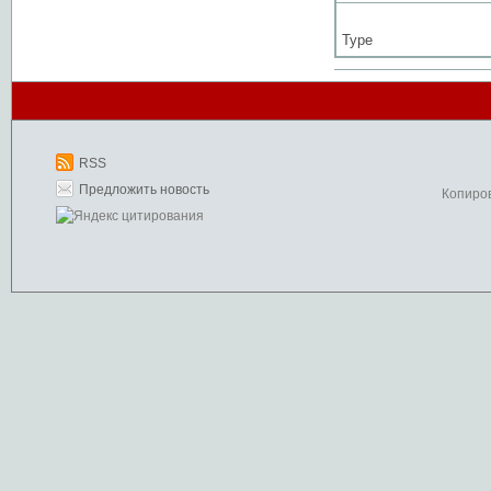
Type
RSS
Предложить новость
Копиро