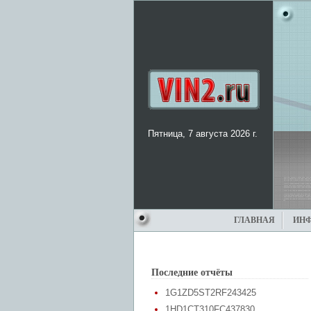
Пятница, 7 августа 2026 г.
ГЛАВНАЯ
ИН
Последние отчёты
1G1ZD5ST2RF243425
1HD1CT310FC437830