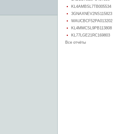
KL4AMBSL7TB005534
3GNAXNEV2NS115823
WAUCBCF52PA013202
KL4MMCSL9PB113808
KL77LGE21RC169803
Все отчёты