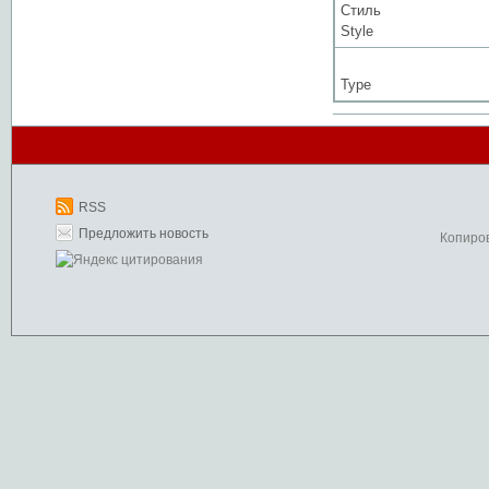
Стиль
Style
Type
RSS
Предложить новость
Копиро