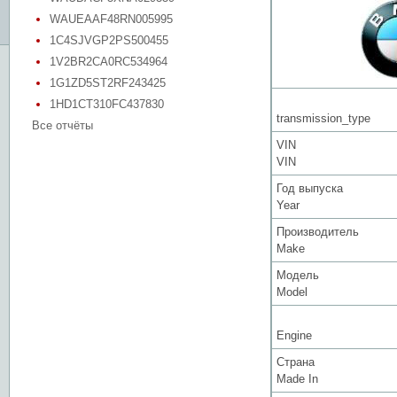
WAUEAAF48RN005995
1C4SJVGP2PS500455
1V2BR2CA0RC534964
1G1ZD5ST2RF243425
1HD1CT310FC437830
transmission_type
Все отчёты
VIN
VIN
Год выпуска
Year
Производитель
Make
Модель
Model
Engine
Страна
Made In