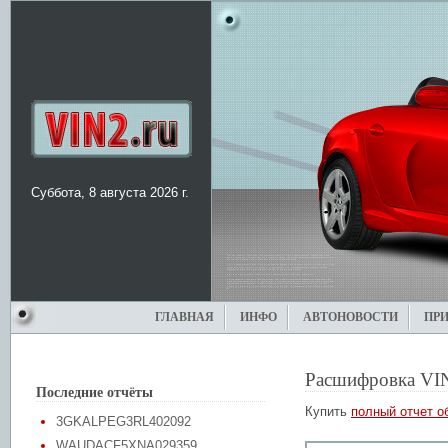
Суббота, 8 августа 2026 г.
ГЛАВНАЯ
ИНФО
АВТОНОВОСТИ
ПР
Расшифровка VI
Последние отчёты
Купить
полный отчет о
3GKALPEG3RL402092
WAUDACF5XNA029359