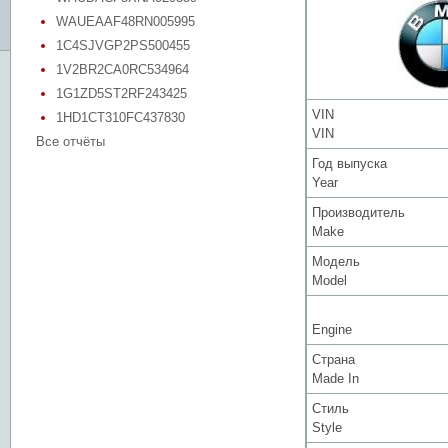
WAUEAAF48RN005995
1C4SJVGP2PS500455
1V2BR2CA0RC534964
1G1ZD5ST2RF243425
VIN
1HD1CT310FC437830
VIN
Все отчёты
Год выпуска
Year
Производитель
Make
Модель
Model
Engine
Страна
Made In
Стиль
Style