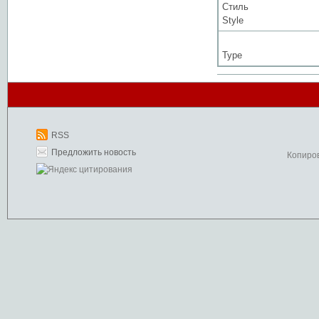
Стиль
Style
Type
RSS
Предложить новость
Копиро