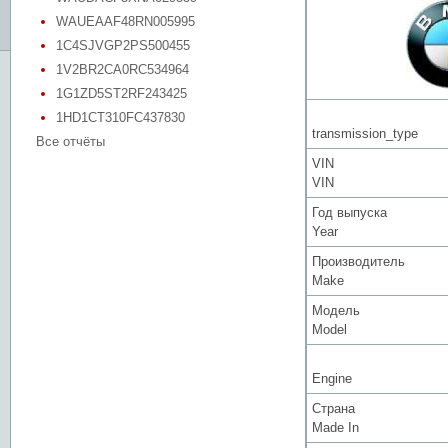
WAUEAAF48RN005995
1C4SJVGP2PS500455
1V2BR2CA0RC534964
1G1ZD5ST2RF243425
1HD1CT310FC437830
transmission_type
Все отчёты
VIN
VIN
Год выпуска
Year
Производитель
Make
Модель
Model
Engine
Страна
Made In