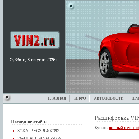
Суббота, 8 августа 2026 г.
ГЛАВНАЯ
ИНФО
АВТОНОВОСТИ
ПР
Расшифровка VI
Последние отчёты
Купить
полный отчет о
3GKALPEG3RL402092
WAUDACF5XNA029359