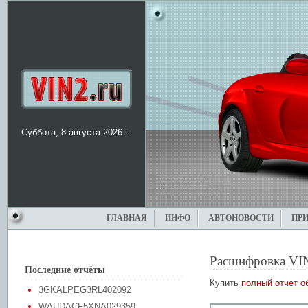
Суббота, 8 августа 2026 г.
ГЛАВНАЯ
ИНФО
АВТОНОВОСТИ
ПР
Расшифровка VI
Последние отчёты
Купить
полный отчет о
3GKALPEG3RL402092
WAUDACF5XNA029359