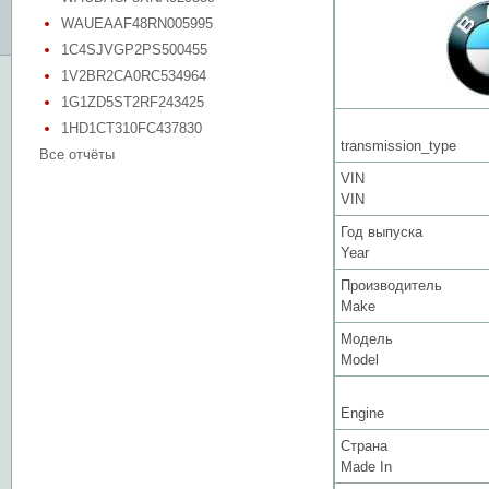
WAUEAAF48RN005995
1C4SJVGP2PS500455
1V2BR2CA0RC534964
1G1ZD5ST2RF243425
1HD1CT310FC437830
transmission_type
Все отчёты
VIN
VIN
Год выпуска
Year
Производитель
Make
Модель
Model
Engine
Страна
Made In