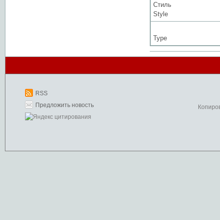
Стиль
Style
Type
RSS
Предложить новость
Копиро