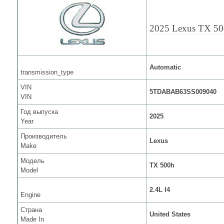
2025 Lexus TX 5
Automatic
transmission_type
VIN
5TDABAB63SS009040
VIN
Год выпуска
2025
Year
Производитель
Lexus
Make
Модель
TX 500h
Model
2.4L I4
Engine
Страна
United States
Made In