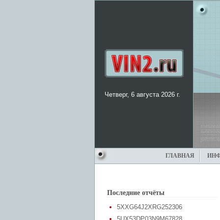
Четверг, 6 августа 2026 г.
ГЛАВНАЯ
ИН
Последние отчёты
5XXG64J2XRG252306
5UX53DP03N9M67828