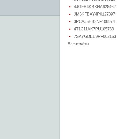
4JGFB4KBXNA628462
JM3KFBAY4P0127097
3PCAJ5EB3NF109974
4T1C11AK7PU105763
7SAYGDEE9RF062153
Все отчёты