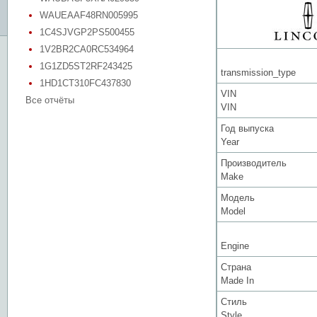
WAUEAAF48RN005995
1C4SJVGP2PS500455
1V2BR2CA0RC534964
1G1ZD5ST2RF243425
transmission_type
1HD1CT310FC437830
VIN
Все отчёты
VIN
Год выпуска
Year
Производитель
Make
Модель
Model
Engine
Страна
Made In
Стиль
Style