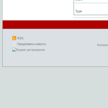
Type
RSS
Предложить новость
Копиро