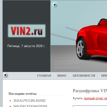
Пятница, 7 августа 2026 г.
ГЛАВНАЯ
ИНФО
АВТОНОВОСТИ
ПР
Расшифровка VI
Последние отчёты
Купить
полный отчет о
3GKALPEG3RL402092
WAUDACF5XNA029359