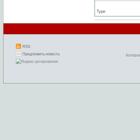
Type
RSS
Предложить новость
Копиро