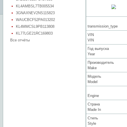
KL4AMBSL7TB005534
3GNAXNEV2NS115823
WAUCBCF52PA013202
transmission_type
KL4MMCSL9PB113808
KL77LGE21RC169803
VIN
Все отчёты
VIN
Год выпуска
Year
Производитель
Make
Модель
Model
Engine
Страна
Made In
Стиль
Style