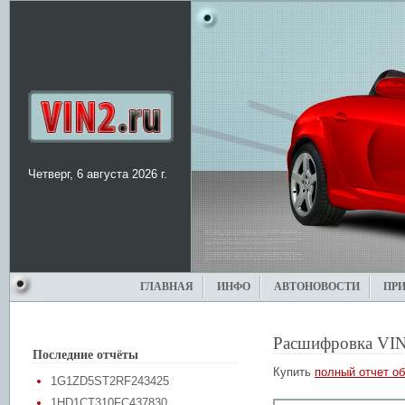
Четверг, 6 августа 2026 г.
ГЛАВНАЯ
ИНФО
АВТОНОВОСТИ
ПР
Расшифровка VIN
Последние отчёты
Купить
полный отчет об
1G1ZD5ST2RF243425
1HD1CT310FC437830