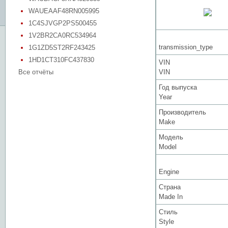
WAUEAAF48RN005995
1C4SJVGP2PS500455
1V2BR2CA0RC534964
transmission_type
1G1ZD5ST2RF243425
1HD1CT310FC437830
VIN
Все отчёты
VIN
Год выпуска
Year
Производитель
Make
Модель
Model
Engine
Страна
Made In
Стиль
Style