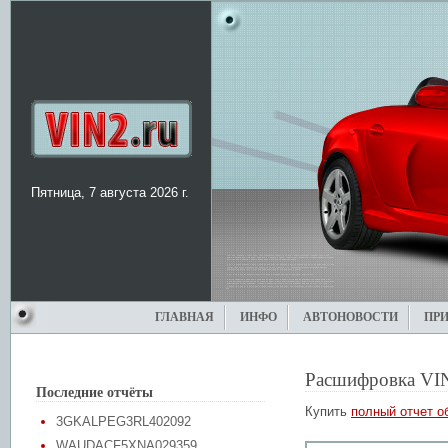
Пятница, 7 августа 2026 г.
ГЛАВНАЯ
ИНФО
АВТОНОВОСТИ
ПР
Расшифровка VI
Последние отчёты
Купить
полный отчет о
3GKALPEG3RL402092
WAUDACF5XNA029359