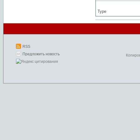
Type
RSS
Предложить новость
Копиро