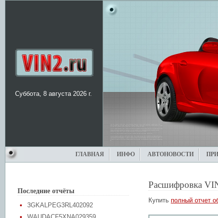
Суббота, 8 августа 2026 г.
ГЛАВНАЯ
ИНФО
АВТОНОВОСТИ
ПР
Расшифровка VI
Последние отчёты
Купить
полный отчет о
3GKALPEG3RL402092
WAUDACF5XNA029359