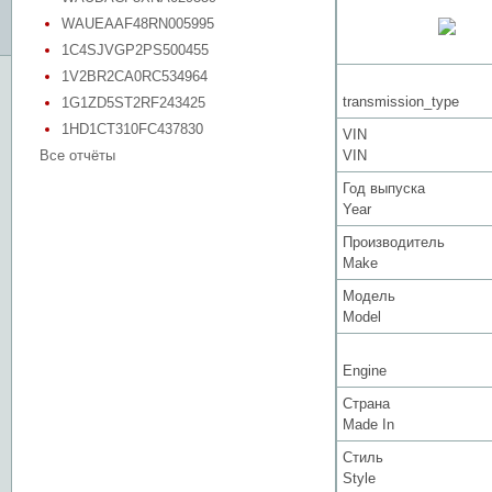
WAUEAAF48RN005995
1C4SJVGP2PS500455
1V2BR2CA0RC534964
transmission_type
1G1ZD5ST2RF243425
1HD1CT310FC437830
VIN
Все отчёты
VIN
Год выпуска
Year
Производитель
Make
Модель
Model
Engine
Страна
Made In
Стиль
Style