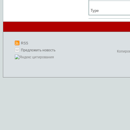
Type
RSS
Предложить новость
Копиро