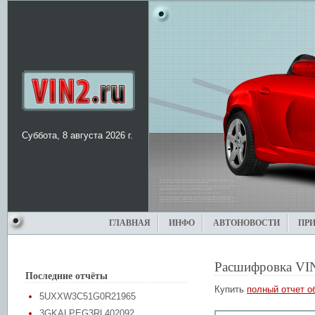
Суббота, 8 августа 2026 г.
ГЛАВНАЯ
ИНФО
АВТОНОВОСТИ
ПР
Расшифровка VI
Последние отчёты
Купить
полный отчет о
5UXXW3C51G0R21965
3GKALPEG3RL402092