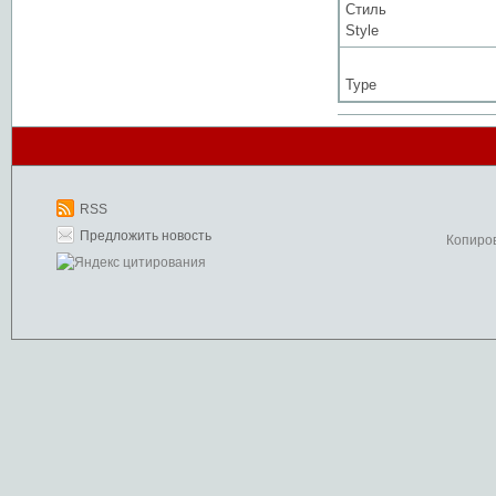
Стиль
Style
Type
RSS
Предложить новость
Копиро