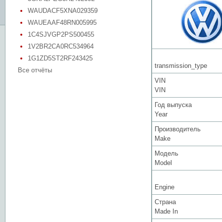
WAUDACF5XNA029359
WAUEAAF48RN005995
1C4SJVGP2PS500455
1V2BR2CA0RC534964
1G1ZD5ST2RF243425
transmission_type
Все отчёты
VIN
VIN
Год выпуска
Year
Производитель
Make
Модель
Model
Engine
Страна
Made In