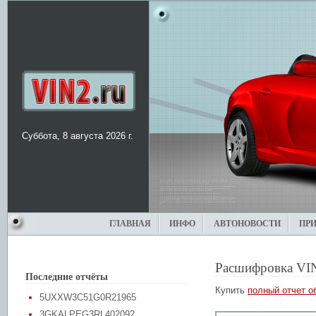
Суббота, 8 августа 2026 г.
ГЛАВНАЯ
ИНФО
АВТОНОВОСТИ
ПР
Расшифровка VI
Последние отчёты
Купить
полный отчет о
5UXXW3C51G0R21965
3GKALPEG3RL402092