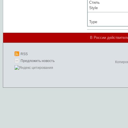
Стиль
Style
Type
В России действител
RSS
Предложить новость
Копиро