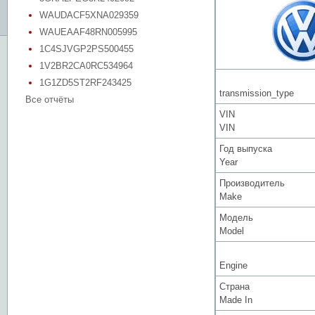
WAUDACF5XNA029359
WAUEAAF48RN005995
1C4SJVGP2PS500455
1V2BR2CA0RC534964
1G1ZD5ST2RF243425
transmission_type
Все отчёты
VIN
VIN
Год выпуска
Year
Производитель
Make
Модель
Model
Engine
Страна
Made In