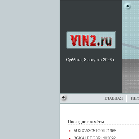
Суббота, 8 августа 2026 г.
ГЛАВНАЯ
ИН
Последние отчёты
5UXXW3C51G0R21965
3GKALPEG3RL402092