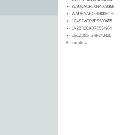
WAUDACF5XNA029359
WAUEAAF48RN005995
1C4SJVGP2PS500455
1V2BR2CA0RC534964
1G1ZD5ST2RF243425
Все отчёты