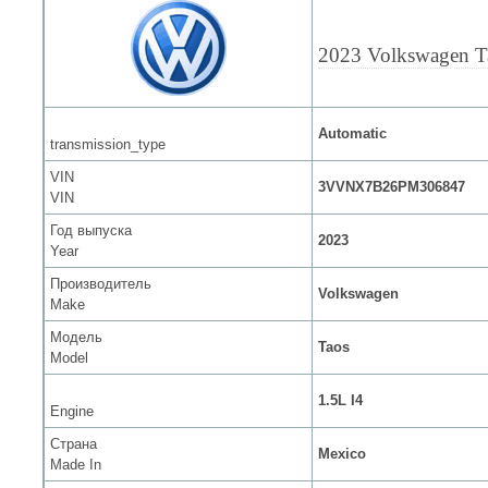
2023 Volkswagen T
Automatic
transmission_type
VIN
3VVNX7B26PM306847
VIN
Год выпуска
2023
Year
Производитель
Volkswagen
Make
Модель
Taos
Model
1.5L I4
Engine
Страна
Mexico
Made In