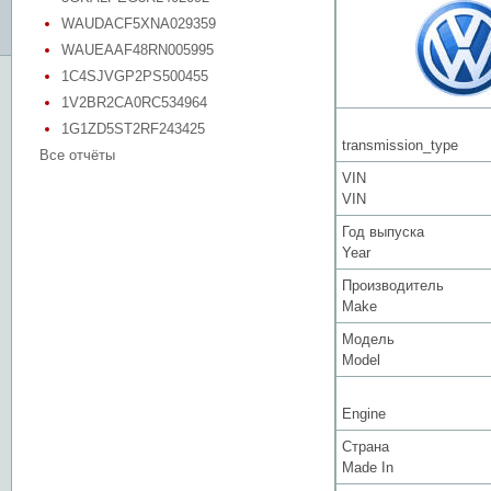
WAUDACF5XNA029359
WAUEAAF48RN005995
1C4SJVGP2PS500455
1V2BR2CA0RC534964
1G1ZD5ST2RF243425
transmission_type
Все отчёты
VIN
VIN
Год выпуска
Year
Производитель
Make
Модель
Model
Engine
Страна
Made In