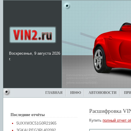
Воскресенье, 9 августа 2026
г.
ГЛАВНАЯ
ИНФО
АВТОНОВОСТИ
ПР
Расшифровка VI
Последние отчёты
Купить
полный отчет о
5UXXW3C51G0R21965
3GKALPEG3RL402092