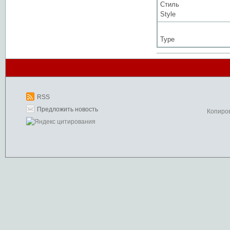
Стиль
Style
Type
RSS
Предложить новость
Копиро