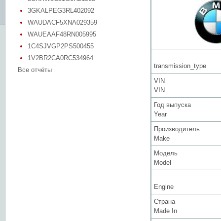
3GKALPEG3RL402092
WAUDACF5XNA029359
WAUEAAF48RN005995
1C4SJVGP2PS500455
1V2BR2CA0RC534964
transmission_type
Все отчёты
VIN
VIN
Год выпуска
Year
Производитель
Make
Модель
Model
Engine
Страна
Made In