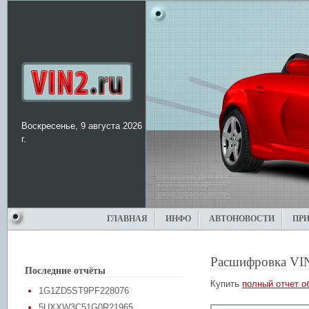
Воскресенье, 9 августа 2026
г.
ГЛАВНАЯ
ИНФО
АВТОНОВОСТИ
ПР
Расшифровка VI
Последние отчёты
Купить
полный отчет о
1G1ZD5ST9PF228076
5UXXW3C51G0R21965