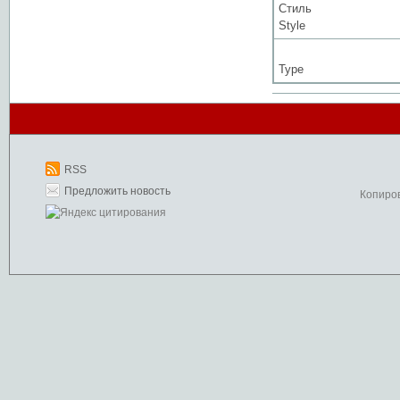
Стиль
Style
Type
RSS
Предложить новость
Копиро