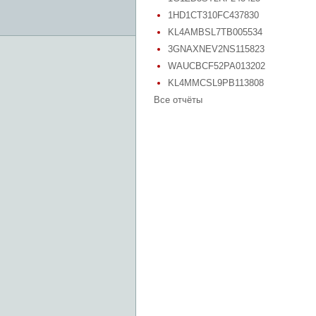
1HD1CT310FC437830
KL4AMBSL7TB005534
3GNAXNEV2NS115823
WAUCBCF52PA013202
KL4MMCSL9PB113808
Все отчёты