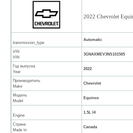
2022 Chevrolet Equi
Automatic
transmission_type
VIN
3GNAXMEV3NS101505
VIN
Год выпуска
2022
Year
Производитель
Chevrolet
Make
Модель
Equinox
Model
1.5L I4
Engine
Страна
Canada
Made In