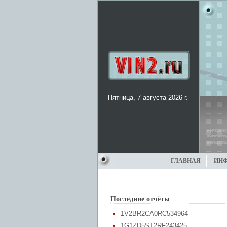
Пятница, 7 августа 2026 г.
ГЛАВНАЯ
ИН
Последние отчёты
1V2BR2CA0RC534964
1G1ZD5ST2RF243425