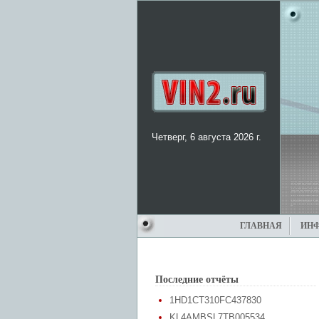
Четверг, 6 августа 2026 г.
ГЛАВНАЯ
ИН
Последние отчёты
1HD1CT310FC437830
KL4AMBSL7TB005534