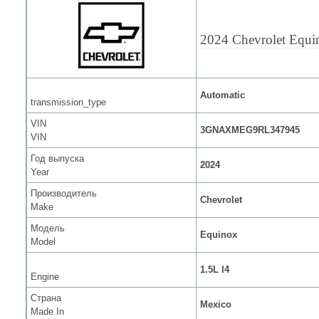
2024 Chevrolet Equi
Automatic
transmission_type
VIN
3GNAXMEG9RL347945
VIN
Год выпуска
2024
Year
Производитель
Chevrolet
Make
Модель
Equinox
Model
1.5L I4
Engine
Страна
Mexico
Made In