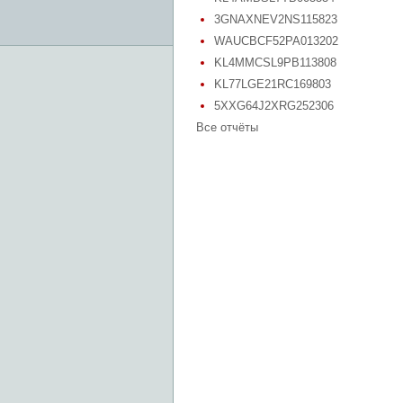
3GNAXNEV2NS115823
WAUCBCF52PA013202
KL4MMCSL9PB113808
KL77LGE21RC169803
5XXG64J2XRG252306
Все отчёты