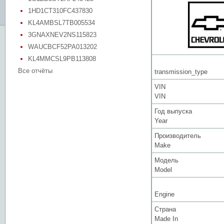
1HD1CT310FC437830
KL4AMBSL7TB005534
3GNAXNEV2NS115823
WAUCBCF52PA013202
KL4MMCSL9PB113808
Все отчёты
transmission_type
VIN
VIN
Год выпуска
Year
Производитель
Make
Модель
Model
Engine
Страна
Made In