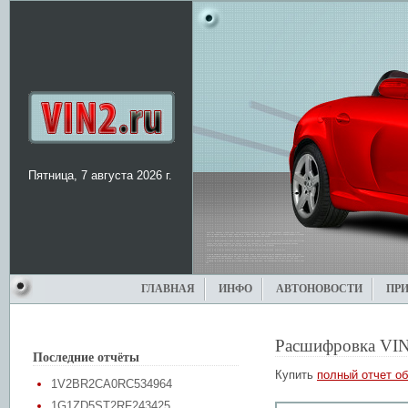
Пятница, 7 августа 2026 г.
ГЛАВНАЯ
ИНФО
АВТОНОВОСТИ
ПР
Расшифровка VIN
Последние отчёты
Купить
полный отчет об
1V2BR2CA0RC534964
1G1ZD5ST2RF243425