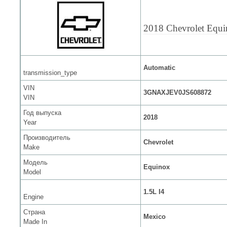
2018 Chevrolet Equ
Automatic
transmission_type
VIN
3GNAXJEV0JS608872
VIN
Год выпуска
2018
Year
Производитель
Chevrolet
Make
Модель
Equinox
Model
1.5L I4
Engine
Страна
Mexico
Made In