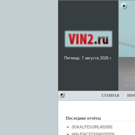
Пятница, 7 августа 2026 г.
ГЛАВНАЯ
ИН
Последние отчёты
3GKALPEG3RL402092
WAUDACF5XNA029359