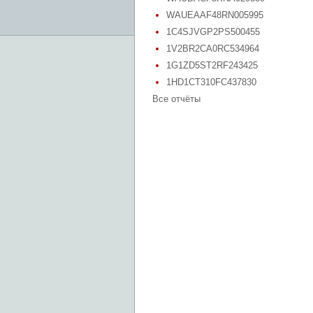
WAUEAAF48RN005995
1C4SJVGP2PS500455
1V2BR2CA0RC534964
1G1ZD5ST2RF243425
1HD1CT310FC437830
Все отчёты