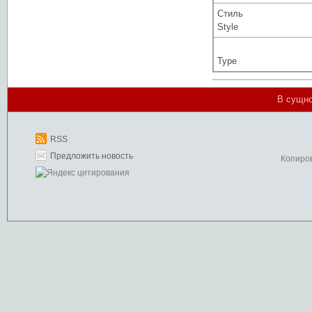
Стиль
Style
Type
В сущно
RSS
Предложить новость
Копиро