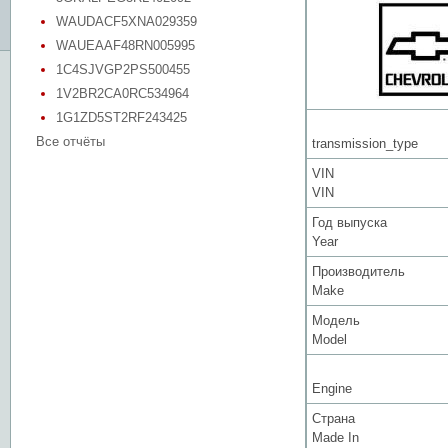
WAUDACF5XNA029359
WAUEAAF48RN005995
1C4SJVGP2PS500455
1V2BR2CA0RC534964
1G1ZD5ST2RF243425
Все отчёты
transmission_type
VIN
VIN
Год выпуска
Year
Производитель
Make
Модель
Model
Engine
Страна
Made In