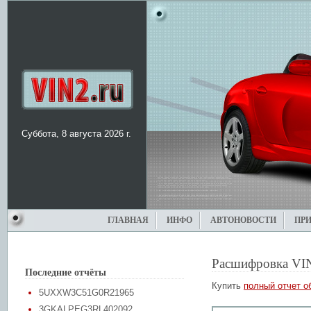
Суббота, 8 августа 2026 г.
ГЛАВНАЯ
ИНФО
АВТОНОВОСТИ
ПР
Расшифровка VI
Последние отчёты
Купить
полный отчет о
5UXXW3C51G0R21965
3GKALPEG3RL402092