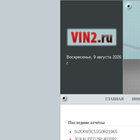
Воскресенье, 9 августа 2026
г.
ГЛАВНАЯ
ИН
Последние отчёты
5UXXW3C51G0R21965
3GKALPEG3RL402092