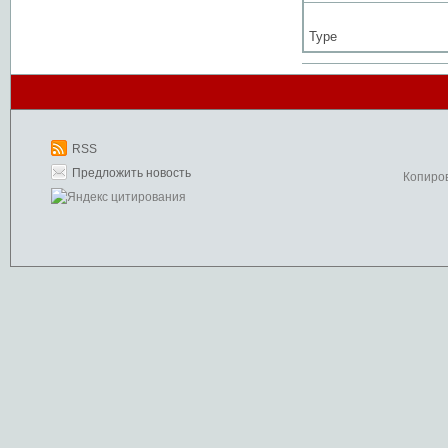
Type
RSS
Предложить новость
Копиро