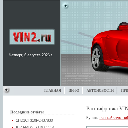
Четверг, 6 августа 2026 г.
ГЛАВНАЯ
ИНФО
АВТОНОВОСТИ
ПР
Расшифровка VIN
Последние отчёты
Купить
полный отчет об
1HD1CT310FC437830
KL4AMBSL7TB005534