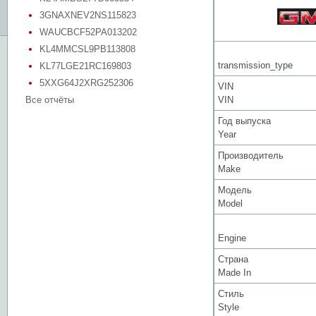
3GNAXNEV2NS115823
WAUCBCF52PA013202
KL4MMCSL9PB113808
transmission_type
KL77LGE21RC169803
5XXG64J2XRG252306
VIN
Все отчёты
VIN
Год выпуска
Year
Производитель
Make
Модель
Model
Engine
Страна
Made In
Стиль
Style