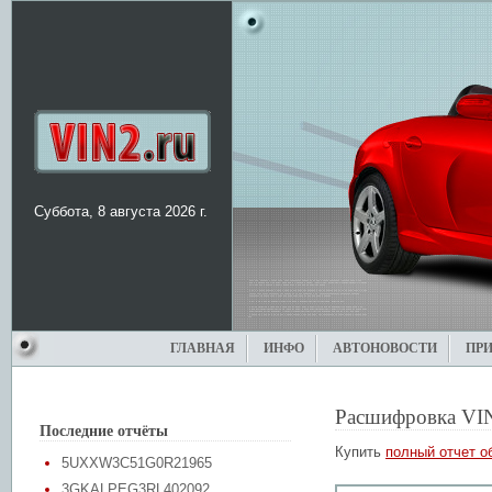
Суббота, 8 августа 2026 г.
ГЛАВНАЯ
ИНФО
АВТОНОВОСТИ
ПР
Расшифровка VI
Последние отчёты
Купить
полный отчет о
5UXXW3C51G0R21965
3GKALPEG3RL402092