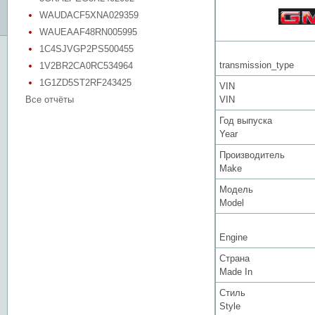
WAUDACF5XNA029359
WAUEAAF48RN005995
1C4SJVGP2PS500455
transmission_type
1V2BR2CA0RC534964
1G1ZD5ST2RF243425
VIN
Все отчёты
VIN
Год выпуска
Year
Производитель
Make
Модель
Model
Engine
Страна
Made In
Стиль
Style