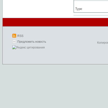
Type
RSS
Предложить новость
Копиро