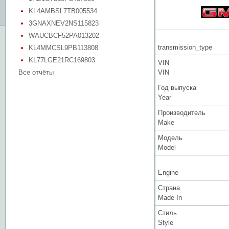
KL4AMBSL7TB005534
3GNAXNEV2NS115823
WAUCBCF52PA013202
transmission_type
KL4MMCSL9PB113808
KL77LGE21RC169803
VIN
Все отчёты
VIN
Год выпуска
Year
Производитель
Make
Модель
Model
Engine
Страна
Made In
Стиль
Style