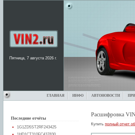
Пятница, 7 августа 2026 г.
ГЛАВНАЯ
ИНФО
АВТОНОВОСТИ
ПР
Расшифровка VIN
Последние отчёты
Купить
полный отчет об
1G1ZD5ST2RF243425
1HD1CT310FC437830