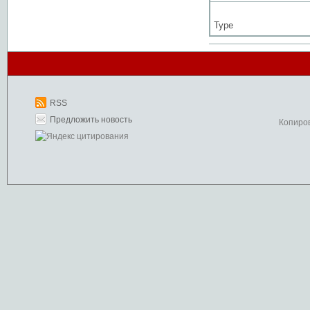
Type
RSS
Предложить новость
Копиро