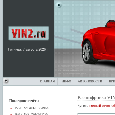
Пятница, 7 августа 2026 г.
ГЛАВНАЯ
ИНФО
АВТОНОВОСТИ
ПР
Расшифровка VIN
Последние отчёты
Купить
полный отчет об
1V2BR2CA0RC534964
1G1ZD5ST2RF243425