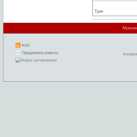
Type
Мужчин
RSS
Предложить новость
Копиро