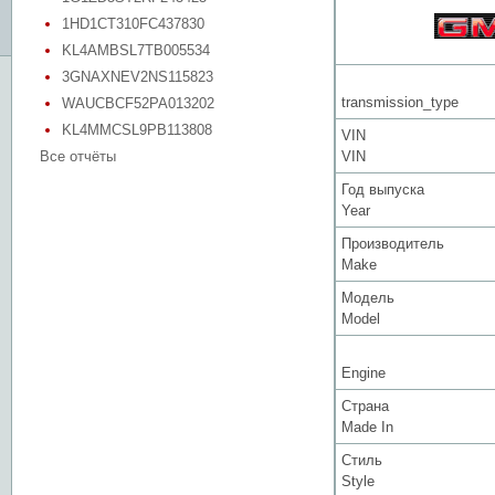
1HD1CT310FC437830
KL4AMBSL7TB005534
3GNAXNEV2NS115823
transmission_type
WAUCBCF52PA013202
KL4MMCSL9PB113808
VIN
Все отчёты
VIN
Год выпуска
Year
Производитель
Make
Модель
Model
Engine
Страна
Made In
Стиль
Style