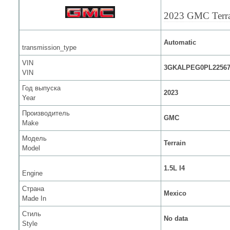
2023 GMC Terr
Automatic
transmission_type
VIN
3GKALPEG0PL22567
VIN
Год выпуска
2023
Year
Производитель
GMC
Make
Модель
Terrain
Model
1.5L I4
Engine
Страна
Mexico
Made In
Стиль
No data
Style