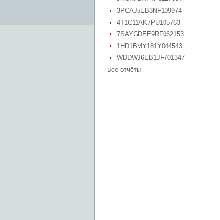
3PCAJ5EB3NF109974
4T1C11AK7PU105763
7SAYGDEE9RF062153
1HD1BMY181Y044543
WDDWJ6EB1JF701347
Все отчёты