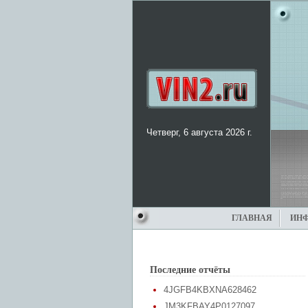
Четверг, 6 августа 2026 г.
ГЛАВНАЯ
ИН
Последние отчёты
4JGFB4KBXNA628462
JM3KFBAY4P0127097