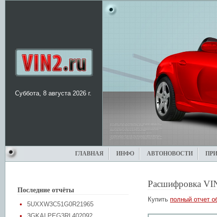
Суббота, 8 августа 2026 г.
ГЛАВНАЯ
ИНФО
АВТОНОВОСТИ
ПР
Расшифровка VI
Последние отчёты
Купить
полный отчет о
5UXXW3C51G0R21965
3GKALPEG3RL402092