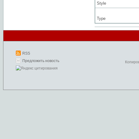
Style
Type
RSS
Предложить новость
Копиро