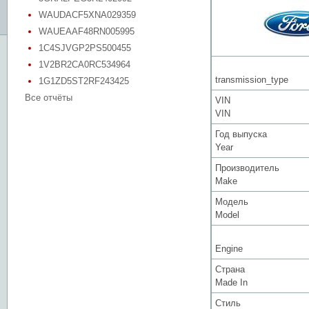
WAUDACF5XNA029359
WAUEAAF48RN005995
1C4SJVGP2PS500455
1V2BR2CA0RC534964
transmission_type
1G1ZD5ST2RF243425
Все отчёты
VIN
VIN
Год выпуска
Year
Производитель
Make
Модель
Model
Engine
Страна
Made In
Стиль