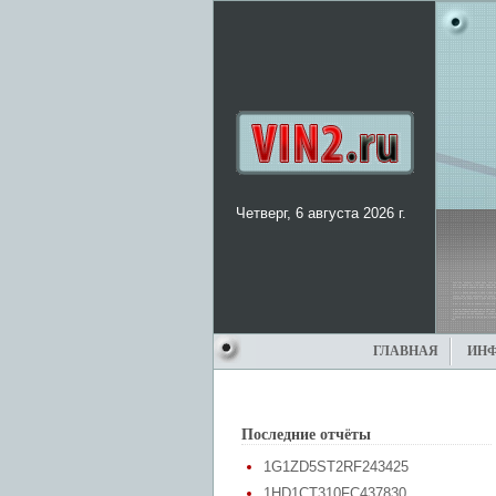
Четверг, 6 августа 2026 г.
ГЛАВНАЯ
ИН
Последние отчёты
1G1ZD5ST2RF243425
1HD1CT310FC437830