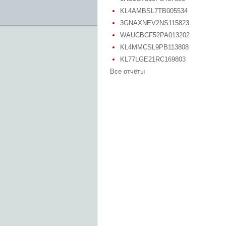
KL4AMBSL7TB005534
3GNAXNEV2NS115823
WAUCBCF52PA013202
KL4MMCSL9PB113808
KL77LGE21RC169803
Все отчёты