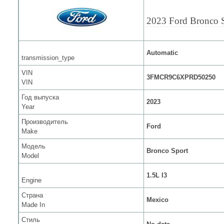
2023 Ford Bronco 
Automatic
transmission_type
VIN
3FMCR9C6XPRD50250
VIN
Год выпуска
2023
Year
Производитель
Ford
Make
Модель
Bronco Sport
Model
1.5L I3
Engine
Страна
Mexico
Made In
Стиль