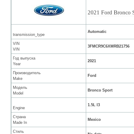
2021 Ford Bronco 
Automatic
transmission_type
VIN
3FMCR9C6XMRB21756
VIN
Год выпуска
2021
Year
Производитель
Ford
Make
Модель
Bronco Sport
Model
1.5L I3
Engine
Страна
Mexico
Made In
Стиль