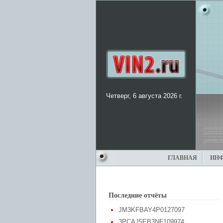
Четверг, 6 августа 2026 г.
ГЛАВНАЯ
ИН
Последние отчёты
JM3KFBAY4P0127097
3PCAJ5EB3NF109974