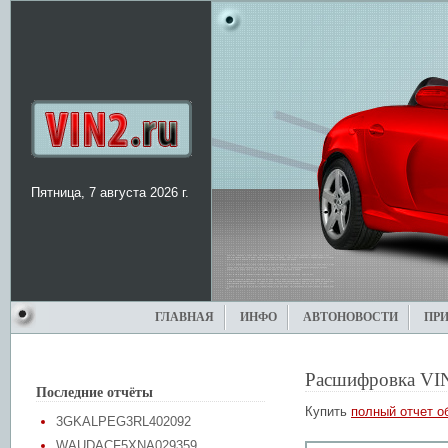
Пятница, 7 августа 2026 г.
ГЛАВНАЯ
ИНФО
АВТОНОВОСТИ
ПР
Расшифровка VI
Последние отчёты
Купить
полный отчет о
3GKALPEG3RL402092
WAUDACF5XNA029359