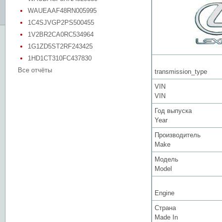
WAUEAAF48RN005995
1C4SJVGP2PS500455
1V2BR2CA0RC534964
1G1ZD5ST2RF243425
1HD1CT310FC437830
Все отчёты
transmission_type
VIN
VIN
Год выпуска
Year
Производитель
Make
Модель
Model
Engine
Страна
Made In