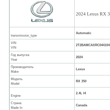
2024 Lexus RX 
Automatic
transmission_type
VIN
2T2BAMCAXRC044104
VIN
Год выпуска
2024
Year
Производитель
Lexus
Make
Модель
RX 350
Model
2.4L I4
Engine
Страна
Canada
Made In