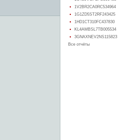
1V2BR2CA0RC534964
1G1ZD5ST2RF243425
1HD1CT310FC437830
KL4AMBSL7TB005534
3GNAXNEV2NS115823
Все отчёты