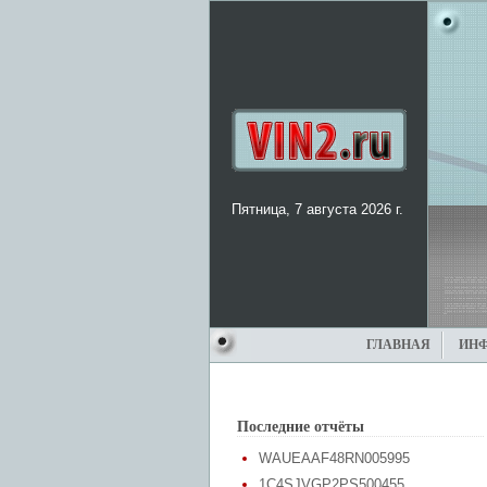
Пятница, 7 августа 2026 г.
ГЛАВНАЯ
ИН
Последние отчёты
WAUEAAF48RN005995
1C4SJVGP2PS500455