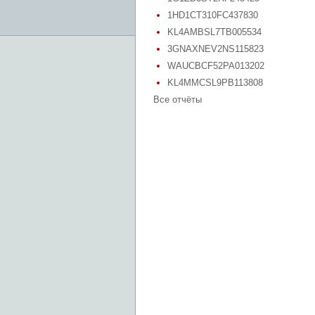
1HD1CT310FC437830
KL4AMBSL7TB005534
3GNAXNEV2NS115823
WAUCBCF52PA013202
KL4MMCSL9PB113808
Все отчёты