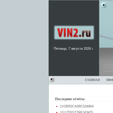
Пятница, 7 августа 2026 г.
ГЛАВНАЯ
ИН
Последние отчёты
1V2BR2CA0RC534964
1G1ZD5ST2RF243425