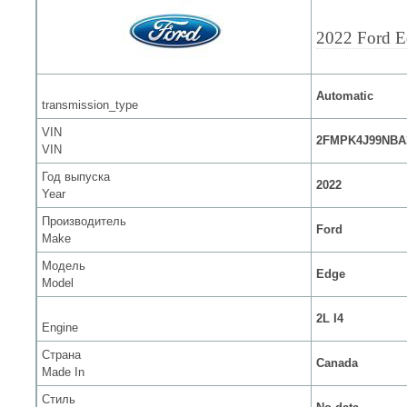
2022 Ford E
Automatic
transmission_type
VIN
2FMPK4J99NBA
VIN
Год выпуска
2022
Year
Производитель
Ford
Make
Модель
Edge
Model
2L I4
Engine
Страна
Canada
Made In
Стиль