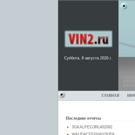
Суббота, 8 августа 2026 г.
ГЛАВНАЯ
ИН
Последние отчёты
3GKALPEG3RL402092
WAUDACF5XNA029359