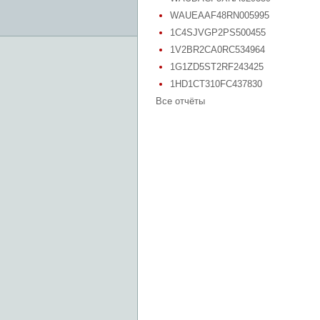
WAUEAAF48RN005995
1C4SJVGP2PS500455
1V2BR2CA0RC534964
1G1ZD5ST2RF243425
1HD1CT310FC437830
Все отчёты