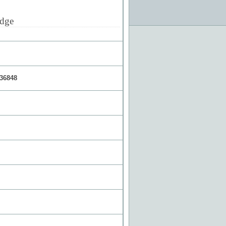
dge
36848