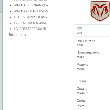
WAUDACF5XNA029359
WAUEAAF48RN005995
1C4SJVGP2PS500455
1V2BR2CA0RC534964
VIN
1G1ZD5ST2RF243425
VIN
Все отчёты
Год выпуска
Year
Производитель
Make
Модель
Model
Engine
Страна
Made In
Стиль
Style