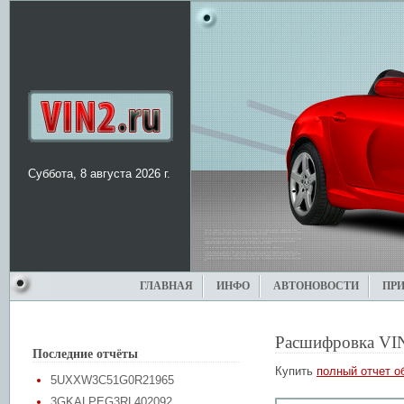
Суббота, 8 августа 2026 г.
ГЛАВНАЯ
ИНФО
АВТОНОВОСТИ
ПР
Расшифровка VI
Последние отчёты
Купить
полный отчет о
5UXXW3C51G0R21965
3GKALPEG3RL402092