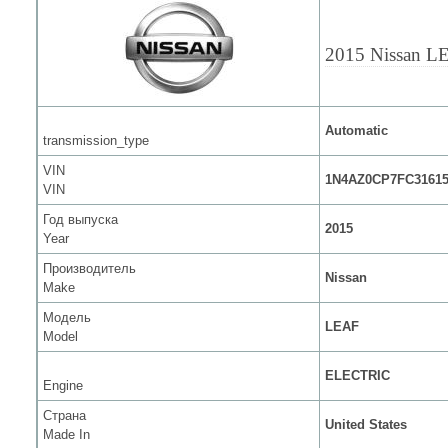
2015 Nissan L
Automatic
transmission_type
VIN
1N4AZ0CP7FC3161
VIN
Год выпуска
2015
Year
Производитель
Nissan
Make
Модель
LEAF
Model
ELECTRIC
Engine
Страна
United States
Made In