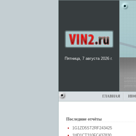
Пятница, 7 августа 2026 г.
ГЛАВНАЯ
ИН
Последние отчёты
1G1ZD5ST2RF243425
1HD1CT310FC437830