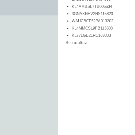
KL4AMBSL7TB005534
3GNAXNEV2NS115823
WAUCBCF52PA013202
KL4MMCSL9PB113808
KL77LGE21RC169803
Все отчёты