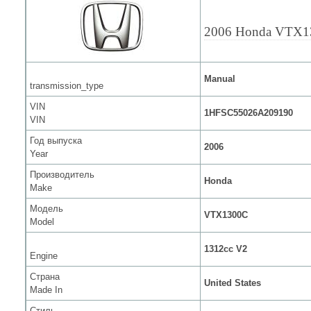
2006 Honda VTX1
Manual
transmission_type
VIN
1HFSC55026A209190
VIN
Год выпуска
2006
Year
Производитель
Honda
Make
Модель
VTX1300C
Model
1312cc V2
Engine
Страна
United States
Made In
Стиль