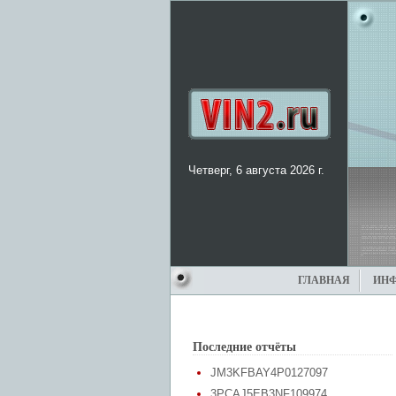
Четверг, 6 августа 2026 г.
ГЛАВНАЯ
ИН
Последние отчёты
JM3KFBAY4P0127097
3PCAJ5EB3NF109974