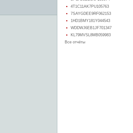
4T1C11AK7PU105763
7SAYGDEE9RF062153
1HD1BMY181Y044543
WDDWJ6EB1JF701347
KL79MVSL8MB059983
Все отчёты