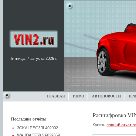
Пятница, 7 августа 2026 г.
ГЛАВНАЯ
ИНФО
АВТОНОВОСТИ
ПР
Расшифровка VI
Последние отчёты
Купить
полный отчет о
3GKALPEG3RL402092
WAUDACF5XNA029359