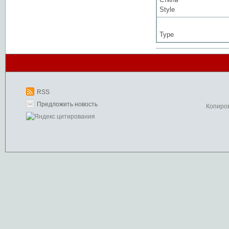
Style
Type
RSS
Предложить новость
Копиро