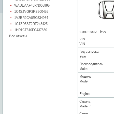
WAUEAAF48RN005995
1C4SJVGP2PS500455
1V2BR2CA0RC534964
1G1ZD5ST2RF243425
1HD1CT310FC437830
transmission_type
Все отчёты
VIN
VIN
Год выпуска
Year
Производитель
Make
Модель
Model
Engine
Страна
Made In
Стиль