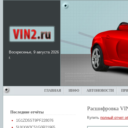
Воскресенье, 9 августа 2026
г.
ГЛАВНАЯ
ИНФО
АВТОНОВОСТИ
ПР
Расшифровка VI
Последние отчёты
Купить
полный отчет о
1G1ZD5ST9PF228076
5UXXW3C51G0R21965