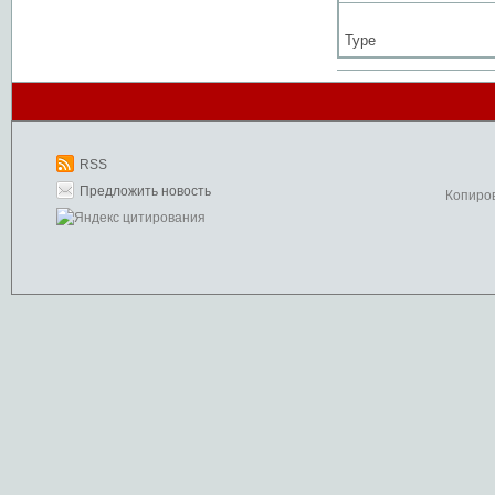
Type
RSS
Предложить новость
Копиро