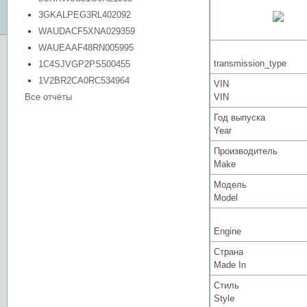
3GKALPEG3RL402092
WAUDACF5XNA029359
WAUEAAF48RN005995
transmission_type
1C4SJVGP2PS500455
1V2BR2CA0RC534964
VIN
Все отчёты
VIN
Год выпуска
Year
Производитель
Make
Модель
Model
Engine
Страна
Made In
Стиль
Style