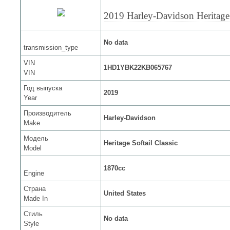
2019 Harley-Davidson Heritage 
No data
transmission_type
VIN
1HD1YBK22KB065767
VIN
Год выпуска
2019
Year
Производитель
Harley-Davidson
Make
Модель
Heritage Softail Classic
Model
1870cc
Engine
Страна
United States
Made In
Стиль
No data
Style