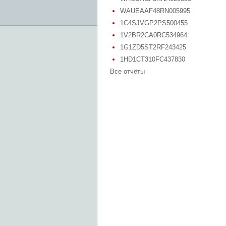
WAUEAAF48RN005995
1C4SJVGP2PS500455
1V2BR2CA0RC534964
1G1ZD5ST2RF243425
1HD1CT310FC437830
Все отчёты