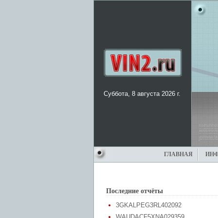
Суббота, 8 августа 2026 г.
ГЛАВНАЯ
ИН
Последние отчёты
3GKALPEG3RL402092
WAUDACF5XNA029359