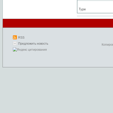
Type
RSS
Предложить новость
Копиро