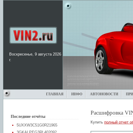
Воскресенье, 9 августа 2026
г.
ГЛАВНАЯ
ИНФО
АВТОНОВОСТИ
ПР
Расшифровка VI
Последние отчёты
Купить
полный отчет о
5UXXW3C51G0R21965
3GKALPEG3RL402092