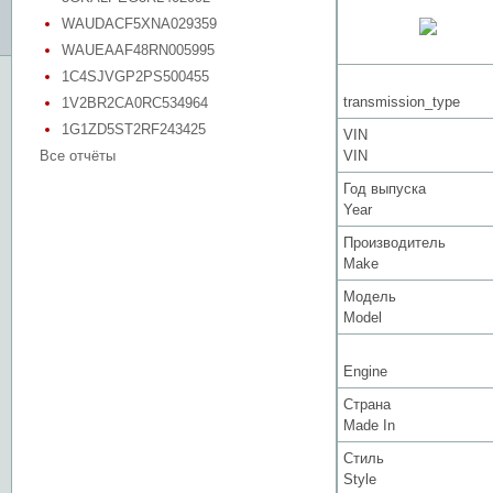
WAUDACF5XNA029359
WAUEAAF48RN005995
1C4SJVGP2PS500455
transmission_type
1V2BR2CA0RC534964
1G1ZD5ST2RF243425
VIN
Все отчёты
VIN
Год выпуска
Year
Производитель
Make
Модель
Model
Engine
Страна
Made In
Стиль
Style