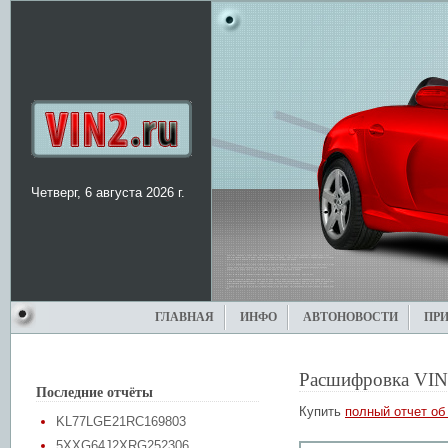
Четверг, 6 августа 2026 г.
ГЛАВНАЯ
ИНФО
АВТОНОВОСТИ
ПР
Расшифровка VIN
Последние отчёты
Купить
полный отчет об
KL77LGE21RC169803
5XXG64J2XRG252306