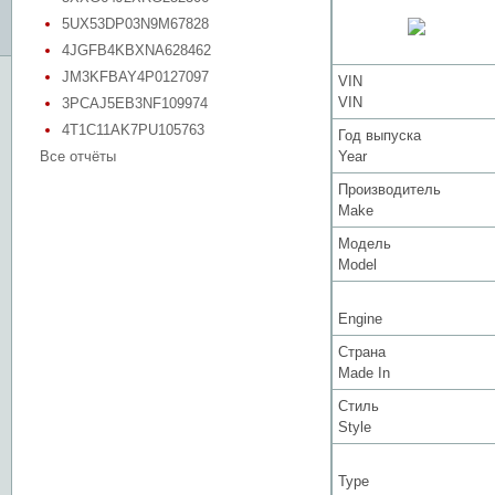
5UX53DP03N9M67828
4JGFB4KBXNA628462
JM3KFBAY4P0127097
VIN
VIN
3PCAJ5EB3NF109974
4T1C11AK7PU105763
Год выпуска
Все отчёты
Year
Производитель
Make
Модель
Model
Engine
Страна
Made In
Стиль
Style
Type