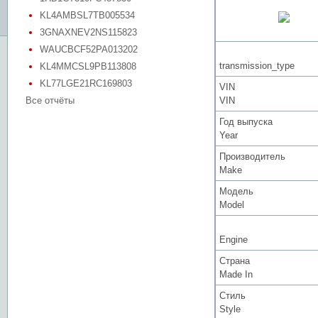
KL4AMBSL7TB005534
3GNAXNEV2NS115823
WAUCBCF52PA013202
transmission_type
KL4MMCSL9PB113808
KL77LGE21RC169803
VIN
Все отчёты
VIN
Год выпуска
Year
Производитель
Make
Модель
Model
Engine
Страна
Made In
Стиль
Style