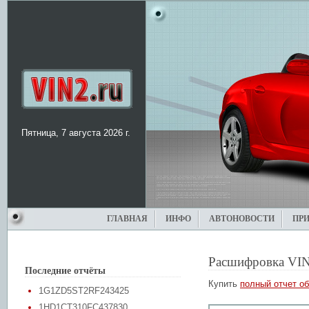
Пятница, 7 августа 2026 г.
ГЛАВНАЯ
ИНФО
АВТОНОВОСТИ
ПР
Расшифровка VIN
Последние отчёты
Купить
полный отчет об
1G1ZD5ST2RF243425
1HD1CT310FC437830